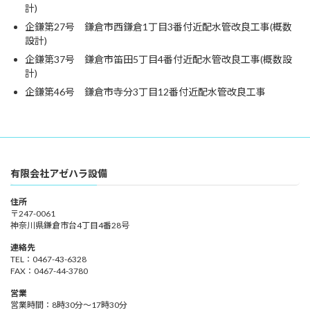
計)
企鎌第27号 鎌倉市西鎌倉1丁目3番付近配水管改良工事(概数
設計)
企鎌第37号 鎌倉市笛田5丁目4番付近配水管改良工事(概数設
計)
企鎌第46号 鎌倉市寺分3丁目12番付近配水管改良工事
有限会社アゼハラ設備
住所
〒247-0061
神奈川県鎌倉市台4丁目4番28号
連絡先
TEL：0467-43-6328
FAX：0467-44-3780
営業
営業時間：8時30分～17時30分